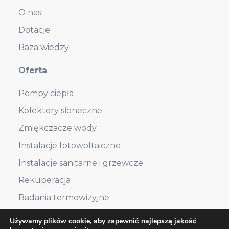
O nas
Dotacje
Baza wiedzy
Oferta
Pompy ciepła
Kolektory słoneczne
Zmiękczacze wody
Instalacje fotowoltaiczne
Instalacje sanitarne i grzewcze
Rekuperacja
Badania termowizyjne
Używamy plików cookie, aby zapewnić najlepszą jakość