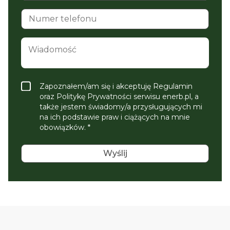
Zapoznałem/am się i akceptuję Regulamin
oraz Politykę Prywatności serwisu enerb.pl, a
także jestem świadomy/a przysługujących mi
na ich podstawie praw i ciążących na mnie
obowiązków. *