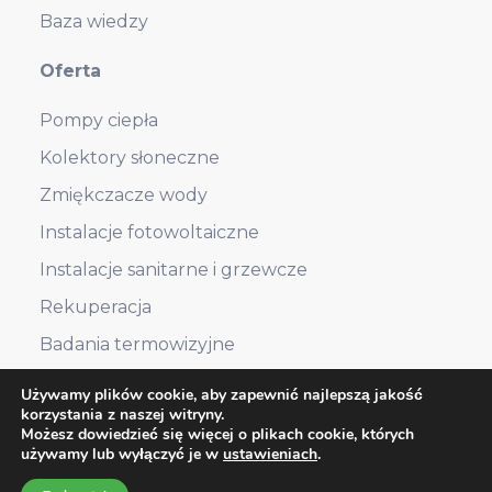
Baza wiedzy
Oferta
Pompy ciepła
Kolektory słoneczne
Zmiękczacze wody
Instalacje fotowoltaiczne
Instalacje sanitarne i grzewcze
Rekuperacja
Badania termowizyjne
Używamy plików cookie, aby zapewnić najlepszą jakość
korzystania z naszej witryny.
RODO
Polityka prywatności
Możesz dowiedzieć się więcej o plikach cookie, których
używamy lub wyłączyć je w
ustawieniach
.
Copyright ©2026 Enerb