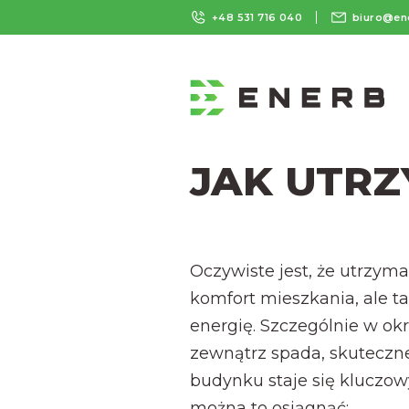
+48 531 716 040
biuro@en
JAK UTRZ
Oczywiste jest, że utrzym
komfort mieszkania, ale t
energię. Szczególnie w ok
zewnątrz spada, skuteczn
budynku staje się kluczo
można to osiągnąć: