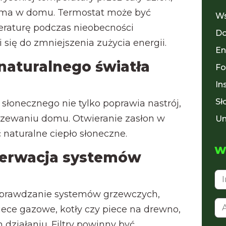
 ma w domu. Termostat może być
Ws
eraturę podczas nieobecności
Do
się do zmniejszenia zużycia energii.
En
naturalnego światła
Fo
In
Sł
słonecznego nie tylko poprawia nastrój,
zewaniu domu. Otwieranie zasłon w
Un
 naturalne ciepło słoneczne.
Wy
serwacja systemów
sprawdzanie systemów grzewczych,
iece gazowe, kotły czy piece na drewno,
ziałaniu. Filtry powinny być