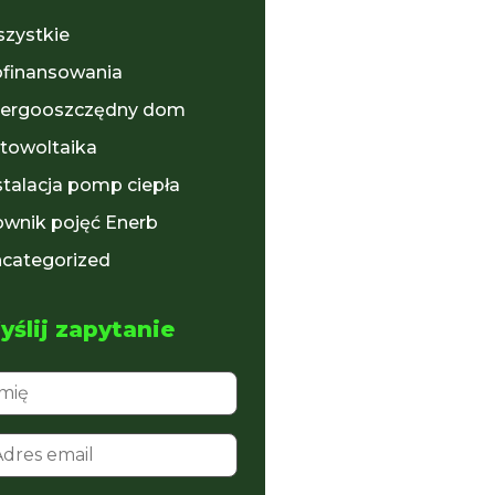
zystkie
finansowania
ergooszczędny dom
towoltaika
stalacja pomp ciepła
ownik pojęć Enerb
categorized
ślij zapytanie