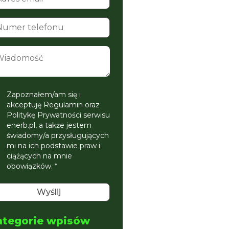
Zapoznałem/am się i
akceptuję Regulamin oraz
Politykę Prywatności serwisu
enerb.pl, a także jestem
świadomy/a przysługujących
mi na ich podstawie praw i
ciążących na mnie
obowiązków. *
ategorie wpisów