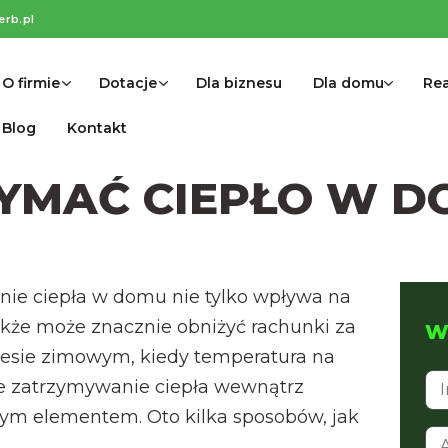
erb.pl
O firmie
Dotacje
Dla biznesu
Dla domu
Rea
Blog
Kontakt
YMAĆ CIEPŁO W D
anie ciepła w domu nie tylko wpływa na
akże może znacznie obniżyć rachunki za
Wy
resie zimowym, kiedy temperatura na
e zatrzymywanie ciepła wewnątrz
wym elementem. Oto kilka sposobów, jak