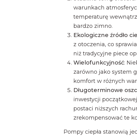
warunkach atmosferycz
temperaturę wewnątrz
bardzo zimno.
Ekologiczne źródło ci
z otoczenia, co sprawia
niż tradycyjne piece o
Wielofunkcyjność
: Ni
zarówno jako system gr
komfort w różnych wa
Długoterminowe oszc
inwestycji początkowej
postaci niższych rach
zrekompensować te ko
Pompy ciepła stanowią je