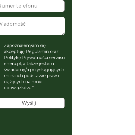
Zapoznałem/am się i
akceptuję Regulamin oraz
Politykę Prywatności serwisu
enerb.pl, a także jestem
świadomy/a przysługujących
mi na ich podstawie praw i
ciążących na mnie
obowiązków. *