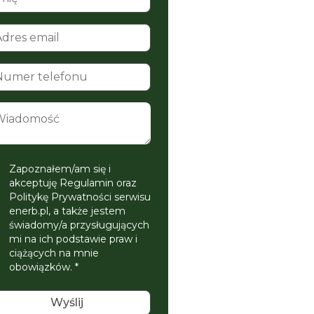
Zapoznałem/am się i
akceptuję Regulamin oraz
Politykę Prywatności serwisu
enerb.pl, a także jestem
świadomy/a przysługujących
mi na ich podstawie praw i
ciążących na mnie
obowiązków. *