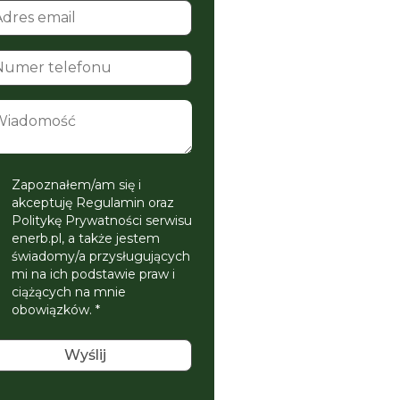
Zapoznałem/am się i
akceptuję Regulamin oraz
Politykę Prywatności serwisu
enerb.pl, a także jestem
świadomy/a przysługujących
mi na ich podstawie praw i
ciążących na mnie
obowiązków. *