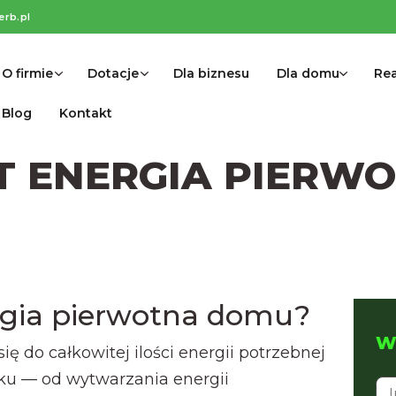
erb.pl
O firmie
Dotacje
Dla biznesu
Dla domu
Rea
Blog
Kontakt
T ENERGIA PIERW
rgia pierwotna domu?
Wy
ię do całkowitej ilości energii potrzebnej
u — od wytwarzania energii