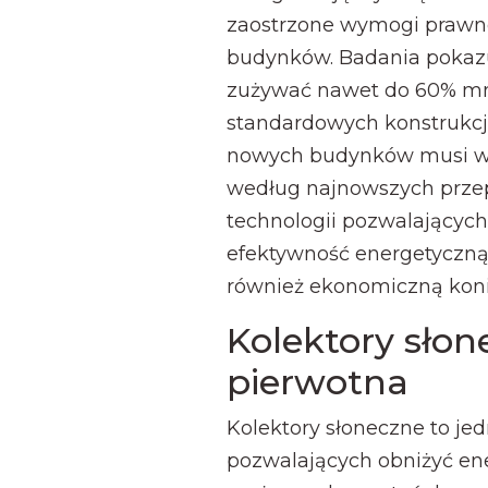
zaostrzone wymogi prawne
budynków. Badania pokaz
zużywać nawet do 60% mni
standardowych konstrukcji
nowych budynków musi wy
według najnowszych prze
technologii pozwalających
efektywność energetyczną s
również ekonomiczną koni
Kolektory słon
pierwotna
Kolektory słoneczne to jed
pozwalających obniżyć en