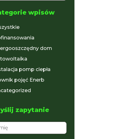
ategorie wpisów
zystkie
finansowania
ergooszczędny dom
towoltaika
stalacja pomp ciepła
ownik pojęć Enerb
categorized
ślij zapytanie