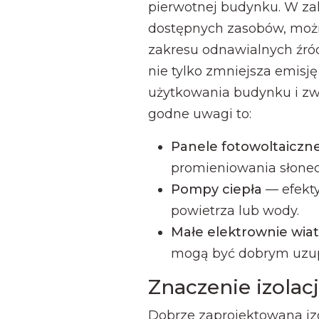
pierwotnej budynku. W zale
dostępnych zasobów, moż
zakresu odnawialnych źróde
nie tylko zmniejsza emisję
użytkowania budynku i zw
godne uwagi to:
Panele fotowoltaiczn
promieniowania słone
Pompy ciepła
— efekty
powietrza lub wody.
Małe elektrownie wia
mogą być dobrym uzupe
Znaczenie izolacj
Dobrze zaprojektowana iz