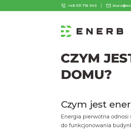
+48 531 716 040
biuro@en
CZYM JES
DOMU?
Czym jest ene
Energia pierwotna odnosi s
do funkcjonowania budynk