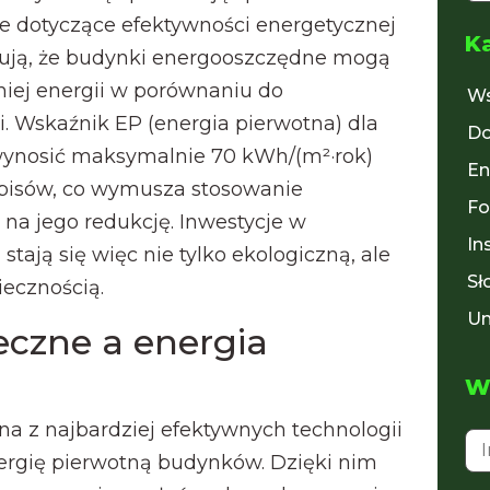
 dotyczące efektywności energetycznej
K
ują, że budynki energooszczędne mogą
ej energii w porównaniu do
Ws
. Wskaźnik EP (energia pierwotna) dla
Do
nosić maksymalnie 70 kWh/(m²·rok)
En
pisów, co wymusza stosowanie
Fo
 na jego redukcję. Inwestycje w
In
tają się więc nie tylko ekologiczną, ale
Sł
ecznością.
Un
eczne a energia
Wy
na z najbardziej efektywnych technologii
ergię pierwotną budynków. Dzięki nim