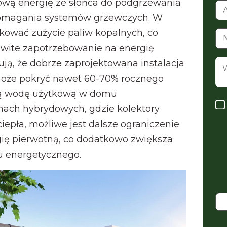
wą energię ze słońca do podgrzewania
omagania systemów grzewczych. W
kować zużycie paliw kopalnych, co
wite zapotrzebowanie na energię
ją, że dobrze zaprojektowana instalacja
może pokryć nawet 60-70% rocznego
łą wodę użytkową w domu
ach hybrydowych, gdzie kolektory
epła, możliwe jest dalsze ograniczenie
ię pierwotną, co dodatkowo zwiększa
u energetycznego.