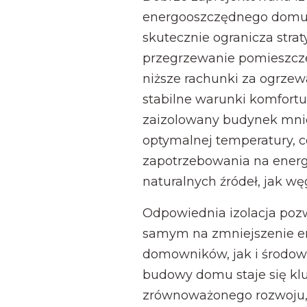
energooszczędnego domu.
skutecznie ogranicza strat
przegrzewanie pomieszczeń
niższe rachunki za ogrzewa
stabilne warunki komfortu
zaizolowany budynek mnie
optymalnej temperatury, c
zapotrzebowania na energi
naturalnych źródeł, jak węg
Odpowiednia izolacja pozw
samym na zmniejszenie emi
domowników, jak i środowi
budowy domu staje się k
zrównoważonego rozwoju, 