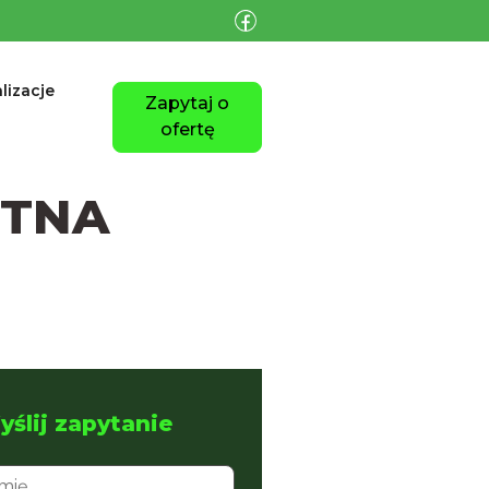
lizacje
Zapytaj o
ofertę
OTNA
ślij zapytanie