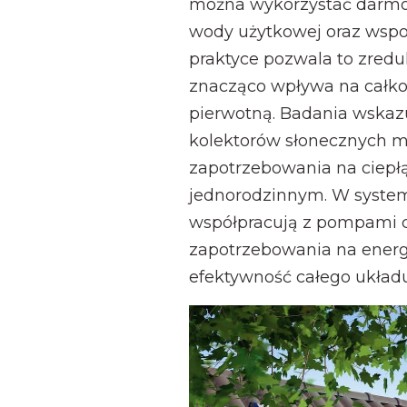
można wykorzystać darmo
wody użytkowej oraz wsp
praktyce pozwala to zredu
znacząco wpływa na całko
pierwotną. Badania wskazu
kolektorów słonecznych 
zapotrzebowania na ciep
jednorodzinnym. W system
współpracują z pompami ci
zapotrzebowania na energ
efektywność całego układ