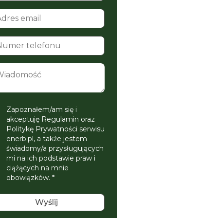
Zapoznałem/am się i
akceptuję Regulamin oraz
Politykę Prywatności serwisu
enerb.pl, a także jestem
świadomy/a przysługujących
mi na ich podstawie praw i
ciążących na mnie
obowiązków. *