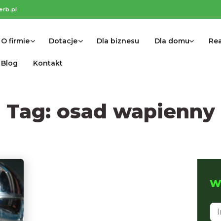
erb.pl
O firmie
Dotacje
Dla biznesu
Dla domu
Rea
Blog
Kontakt
Tag:
osad wapienny
Wy