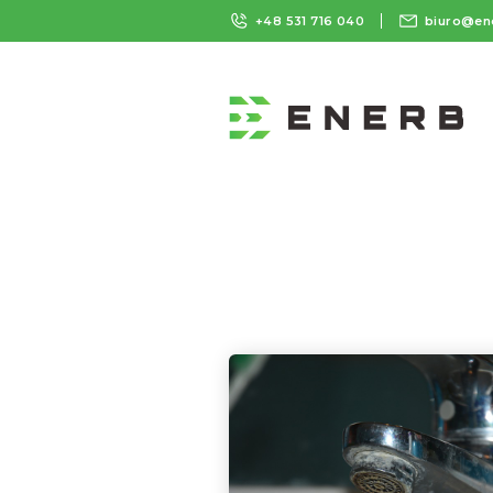
+48 531 716 040
biuro@en