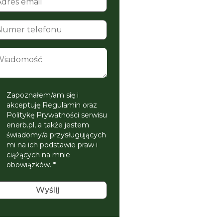
Zapoznałem/am się i
akceptuję Regulamin oraz
Politykę Prywatności serwisu
enerb.pl, a także jestem
świadomy/a przysługujących
mi na ich podstawie praw i
ciążących na mnie
obowiązków. *