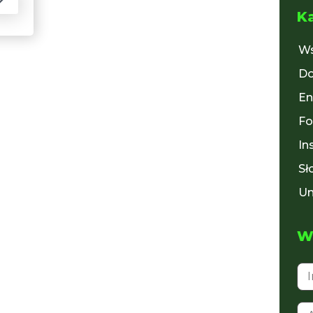
K
Ws
Do
En
Fo
In
Sł
Un
Wy