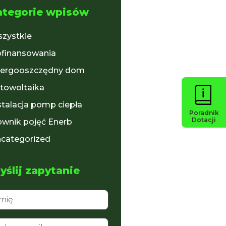
ategorie wpisów
zystkie
finansowania
ergooszczędny dom
towoltaika
stalacja pomp ciepła
Poradnik
Dotacji
ownik pojęć Enerb
categorized
ślij zapytanie