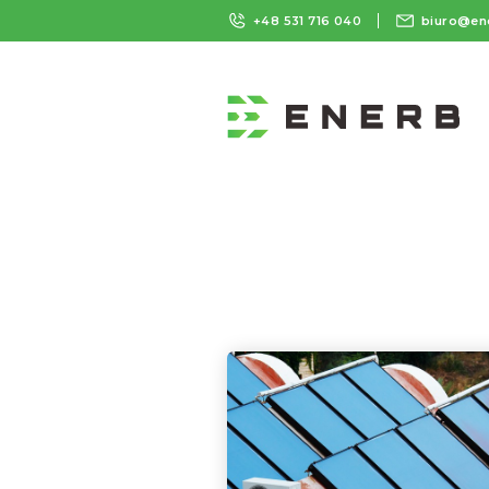
+48 531 716 040
biuro@en