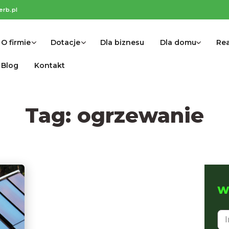
erb.pl
O firmie
Dotacje
Dla biznesu
Dla domu
Rea
Blog
Kontakt
Tag:
ogrzewanie
Wy