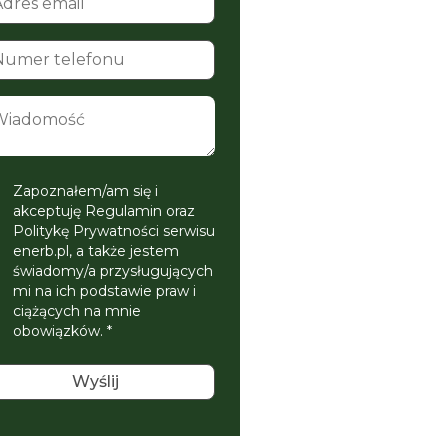
Zapoznałem/am się i
akceptuję Regulamin oraz
Politykę Prywatności serwisu
enerb.pl, a także jestem
świadomy/a przysługujących
mi na ich podstawie praw i
ciążących na mnie
obowiązków. *