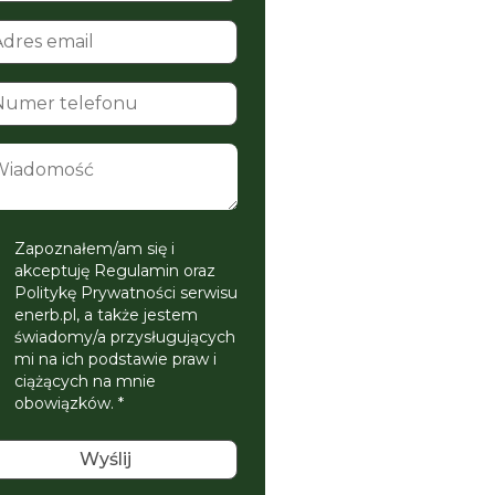
Zapoznałem/am się i
akceptuję Regulamin oraz
Politykę Prywatności serwisu
enerb.pl, a także jestem
świadomy/a przysługujących
mi na ich podstawie praw i
ciążących na mnie
obowiązków. *