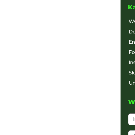
K
Ws
Do
En
Fo
In
Sł
Un
Wy