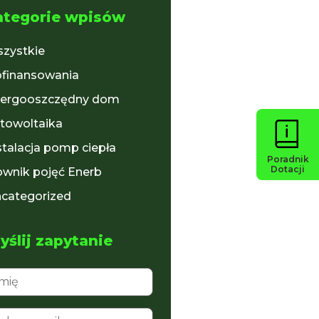
ategorie wpisów
zystkie
finansowania
ergooszczędny dom
towoltaika
stalacja pomp ciepła
Poradnik
Dotacji
ownik pojęć Enerb
categorized
ślij zapytanie