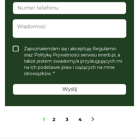
Zapoznałem/am się i akceptuję Regulamin
oraz Politykę Prywatności serwisu enerb.pl, a
także jestem świadomy/a przysługujących mi
na ich podstawie praw i ciążących na mnie
obowiązków. *
1
2
3
4