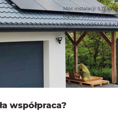
Moc instalacji: 5,17 kW
Panele: JINKO SOLAR 
Falownik: SOFAR 8,8
WIFI&DC SWITCH
ła współpraca?