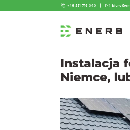
+48 531 716 040
biuro@en
Instalacja 
Niemce, lu