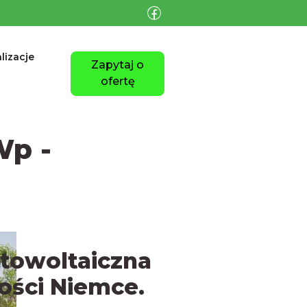
lizacje
Zapytaj o
ofertę
Wp -
otowoltaiczna
ości Niemce.