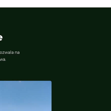
e
pozwala na
wa.