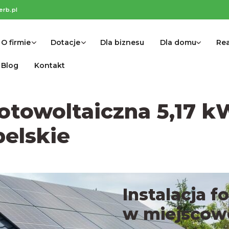
erb.pl
O firmie
Dotacje
Dla biznesu
Dla domu
Rea
Blog
Kontakt
fotowoltaiczna 5,17 k
belskie
Instalacja f
w miejscow