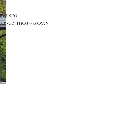
p
JKM 470
 KTLX-G3 TRÓJFAZOWY