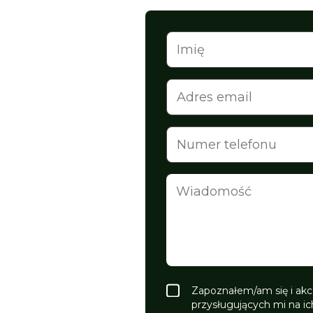
Zapoznałem/am się i akc
przysługujących mi na ic