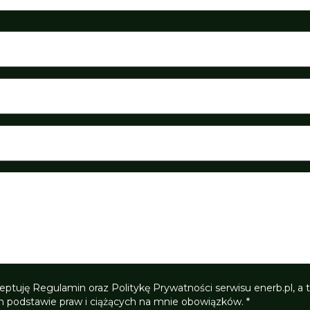
eptuję Regulamin oraz Politykę Prywatności serwisu enerb.pl, a
h podstawie praw i ciążących na mnie obowiązków. *