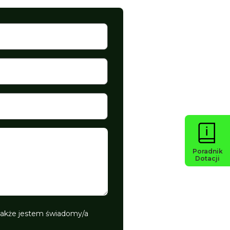
Poradnik
Dotacji
 także jestem świadomy/a