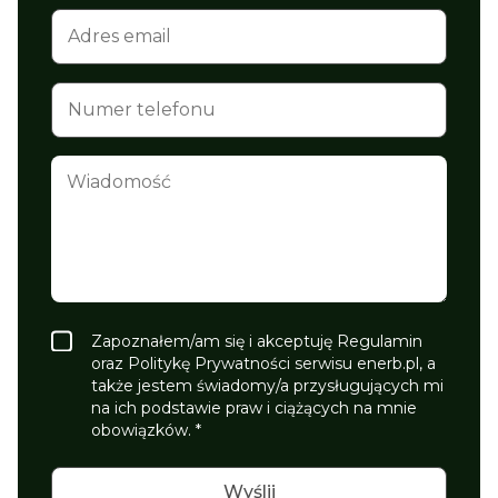
Zapoznałem/am się i akceptuję Regulamin
oraz Politykę Prywatności serwisu enerb.pl, a
także jestem świadomy/a przysługujących mi
na ich podstawie praw i ciążących na mnie
obowiązków. *