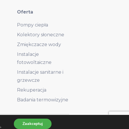
Oferta
Pompy ciepła
Kolektory słoneczne
Zmiękczacze wody
Instalacje
fotowoltaiczne
Instalacje sanitarne i
grzewcze
Rekuperacja
Badania termowizyjne
RODO
Polityka prywatności
Zaakceptuj
h
.