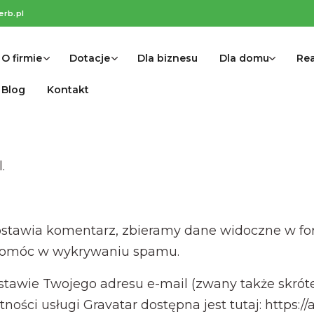
erb.pl
O firmie
Dotacje
Dla biznesu
Dla domu
Rea
Blog
Kontakt
.
ostawia komentarz, zbieramy dane widoczne w fo
y pomóc w wykrywaniu spamu.
awie Twojego adresu e-mail (zwany także skróte
tności usługi Gravatar dostępna jest tutaj: https: