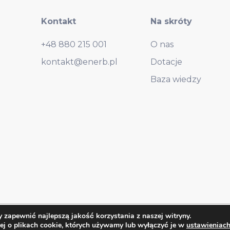
Kontakt
Na skróty
+48 880 215 001
O nas
kontakt@enerb.pl
Dotacje
Baza wiedzy
zapewnić najlepszą jakość korzystania z naszej witryny.
e with
in aionline.pl
ej o plikach cookie, których używamy lub wyłączyć je w
ustawieniac