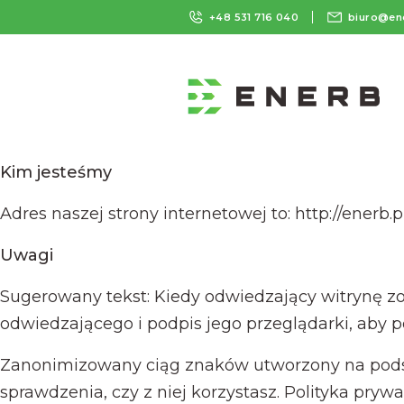
+48 531 716 040
biuro@en
Polityka prywatności
Kim jesteśmy
Adres naszej strony internetowej to: http://enerb.pl
Uwagi
Sugerowany tekst: Kiedy odwiedzający witrynę z
odwiedzającego i podpis jego przeglądarki, ab
Zanonimizowany ciąg znaków utworzony na podst
sprawdzenia, czy z niej korzystasz. Polityka prywa