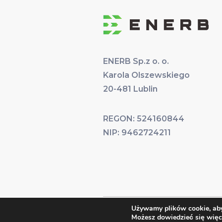
ENERB Sp.z o. o.
Karola Olszewskiego
20-481 Lublin
REGON: 524160844
NIP: 9462724211
Używamy plików cookie, aby 
Copyright ©2026 Enerb
Mad
Możesz dowiedzieć się więc